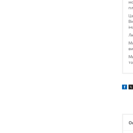
мо
пл
Це
Ві
ін
Лю
М
ви
Ми
то
О