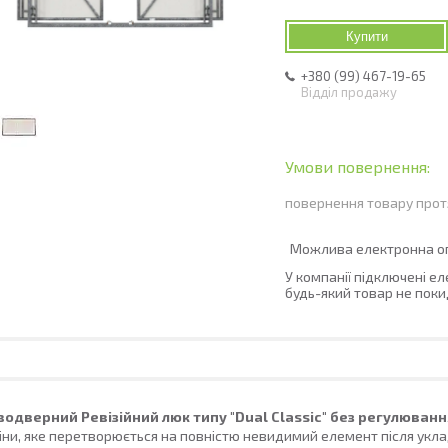
Купити
+380 (99) 467-19-65
Відділ продажу
повернення товару прот
У компанії підключені е
будь-який товар не поки
водверний Ревізійний люк типу "Dual Classic" без регулюван
іни, яке перетворюється на повністю невидимий елемент після укл