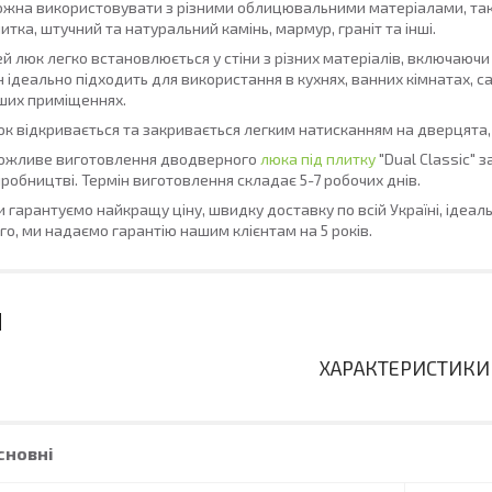
жна використовувати з різними облицювальними матеріалами, таки
итка, штучний та натуральний камінь, мармур, граніт та інші.
й люк легко встановлюється у стіни з різних матеріалів, включаючи ц
н ідеально підходить для використання в кухнях, ванних кімнатах, 
ших приміщеннях.
к відкривається та закривається легким натисканням на дверцята,
ожливе виготовлення дводверного
люка під плитку
"Dual Classic" 
робництві. Термін виготовлення складає 5-7 робочих днів.
 гарантуємо найкращу ціну, швидку доставку по всій Україні, ідеаль
го, ми надаємо гарантію нашим клієнтам на 5 років.
ХАРАКТЕРИСТИКИ
сновні