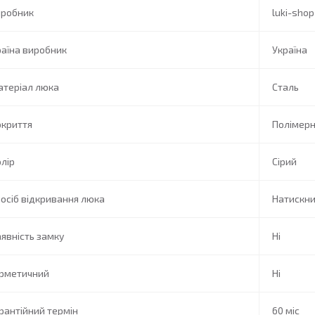
иробник
luki-shop
аїна виробник
Україна
атеріал люка
Сталь
окриття
Полімер
лір
Сірий
осіб відкривання люка
Натискн
явність замку
Ні
ерметичний
Ні
рантійний термін
60 міс