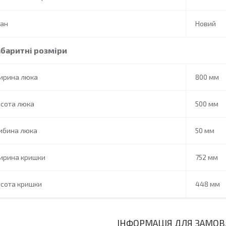
тан
Новий
абаритні розміри
ирина люка
800 мм
исота люка
500 мм
ибина люка
50 мм
ирина кришки
752 мм
исота кришки
448 мм
ІНФОРМАЦІЯ ДЛЯ ЗАМО