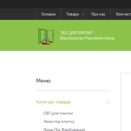
Головна
Товари
Про нас
Контакт
"ВСЕ ДЛЯ ПЛИТКИ" -
Виробництво Ревізійних Люків
Категорії товарів
СВП для плитки
Люки під плитку
Люки Під Фарбування