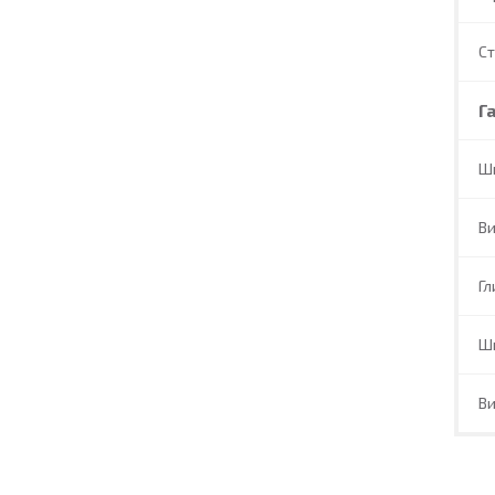
С
Г
Ш
В
Гл
Ш
В