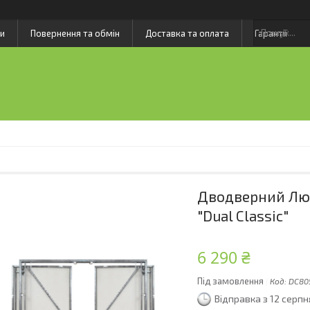
и
Повернення та обмін
Доставка та оплата
Гарантії
Дводверний Люк
"Dual Classic"
6 290 ₴
Під замовлення
Код:
DC80
Відправка з 12 серпн