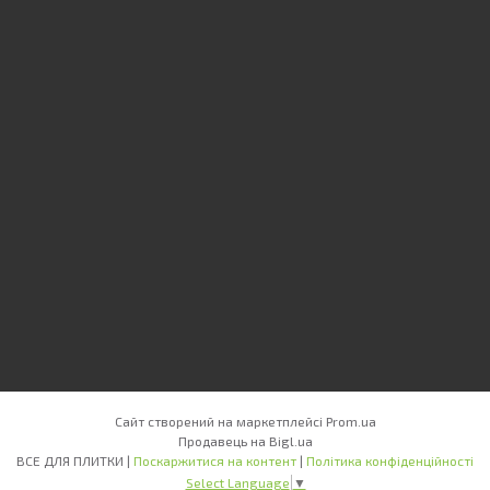
Сайт створений на маркетплейсі
Prom.ua
Продавець на Bigl.ua
ВСЕ ДЛЯ ПЛИТКИ |
Поскаржитися на контент
|
Політика конфіденційності
Select Language
▼