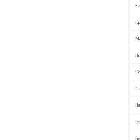
В
Кр
М
П
Ко
Сп
На
Г
Га