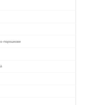
но-порошкове
ий