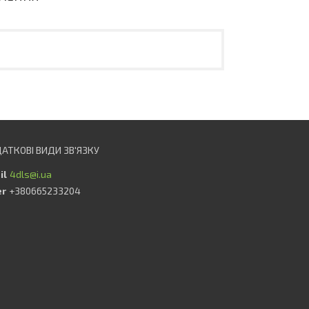
4dls@i.ua
+380665233204