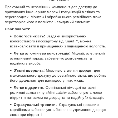
Практичний та незамінний компонент для доступу до
прихованих інженерних мереж і комунікацій в стінах та
перегородках. Монтаж і обробка цього ревізійного люка
перетворює його в повністю невидимий елемент.
Особливості:
Вологостійкість:
Завдяки використанню
вологостійкого гіпсокартону від Knauf™, можна
встановлювати в приміщеннях з підвищеною вологість.
Легка алюмінієва конструкція:
Міцний, але легкий
алюмінієвий каркас забезпечує довговічність та
надійність виробу.
З'ємні дверцята:
Можливість зняття дверцят для
максимального доступу до ревізійного вікна, що робить
його ідеальним для важкодоступних місць.
Легке відкриття:
Оригінальні німецькі натискні
роликові замки типу «Mini Latch» забезпечують легке
відкриття натиском на дверцята та надійну їх фіксацію.
Страхувальні тросики:
Страхувальні тросики з
карабінами забезпечують безпечне утримання дверцят
люка при відкритті.