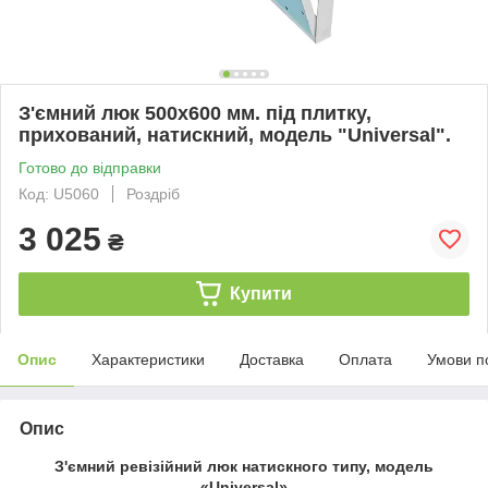
З'ємний люк 500х600 мм. під плитку,
прихований, натискний, модель "Universal".
Готово до відправки
Код: U5060
Роздріб
3 025
₴
Купити
Опис
Характеристики
Доставка
Оплата
Умови п
Опис
З'ємний ревізійний люк натискного типу, модель
«Universal»