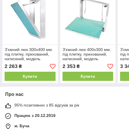
З'ємний люк 300х400 мм.
З'ємний люк 400х300 мм.
З'єм
під плитку, прихований,
під плитку, прихований,
під 
натискний, модель
натискний, модель
нати
"Universal".
"Universal".
"Univ
2 263
2 353
3 3
₴
₴
Купити
Купити
Про нас
95% позитивних з 85 відгуків за рік
Працює з 20.12.2016
м. Буча