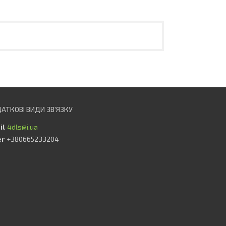
4dls@i.ua
+380665233204