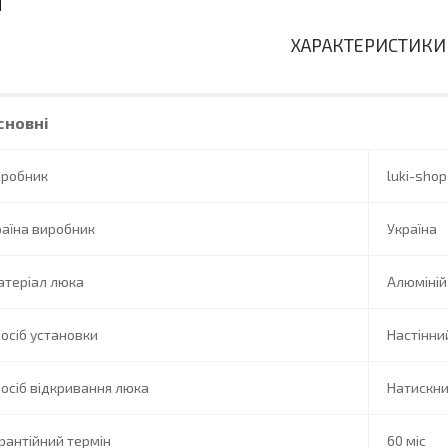
ХАРАКТЕРИСТИКИ
сновні
иробник
luki-shop
аїна виробник
Україна
атеріал люка
Алюміній
осіб установки
Настінни
осіб відкривання люка
Натискн
рантійний термін
60 міс