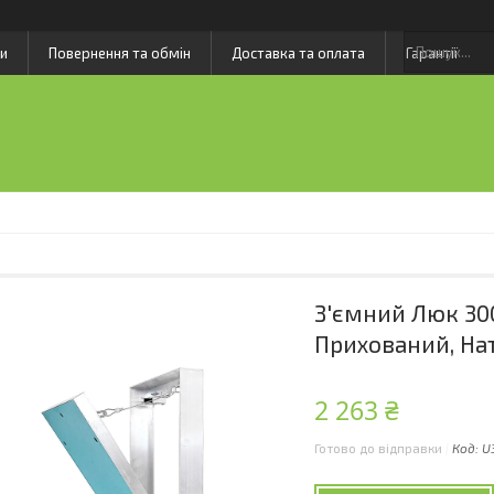
и
Повернення та обмін
Доставка та оплата
Гарантії
З'ємний Люк 30
Прихований, Нат
2 263 ₴
Готово до відправки
Код:
U