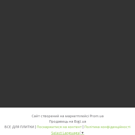
Сайт створений на маркетплейсі
Prom.ua
Продавець на Bigl.ua
ВСЕ ДЛЯ ПЛИТКИ |
Поскаржитися на контент
|
Політика конфіденційності
Select Language
▼