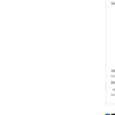
О
О
ку
М
Н
ко