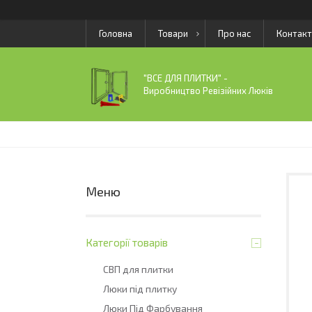
Головна
Товари
Про нас
Контакт
"ВСЕ ДЛЯ ПЛИТКИ" -
Виробництво Ревізійних Люків
Категорії товарів
СВП для плитки
Люки під плитку
Люки Під Фарбування