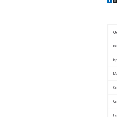
О
В
Кр
М
Сп
Сп
Га