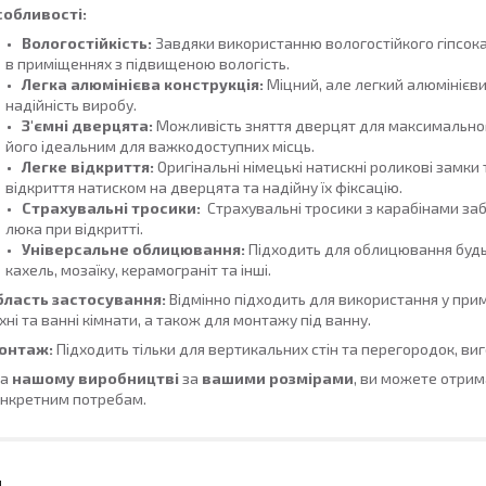
собливості:
Вологостійкість:
Завдяки використанню вологостійкого гіпсок
в приміщеннях з підвищеною вологість.
Легка алюмінієва конструкція:
Міцний, але легкий алюмінієви
надійність виробу.
З'ємні дверцята:
Можливість зняття дверцят для максимального
його ідеальним для важкодоступних місць.
Легке відкриття:
Оригінальні німецькі натискні роликові замки
відкриття натиском на дверцята та надійну їх фіксацію.
Страхувальні тросики:
Страхувальні тросики з карабінами за
люка при відкритті.
Універсальне облицювання:
Підходить для облицювання будь
кахель, мозаїку, керамограніт та інші.
бласть застосування:
Відмінно підходить для використання у при
хні та ванні кімнати, а також для монтажу під ванну.
онтаж:
Підходить тільки для вертикальних стін та перегородок, виг
а
нашому виробництві
за
вашими розмірами
, ви можете отрим
нкретним потребам.