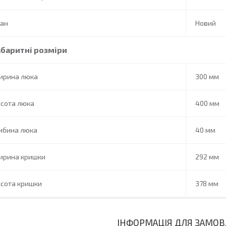
тан
Новий
абаритні розміри
ирина люка
300 мм
исота люка
400 мм
ибина люка
40 мм
ирина кришки
292 мм
исота кришки
378 мм
ІНФОРМАЦІЯ ДЛЯ ЗАМО