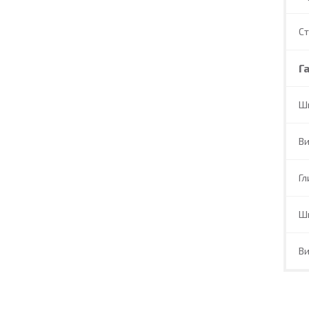
С
Г
Ш
В
Гл
Ш
В