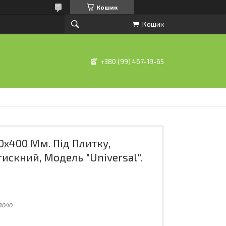
Кошик
Кошик
+380 (99) 467-19-65
0х400 Мм. Під Плитку,
искний, Модель "Universal".
3040