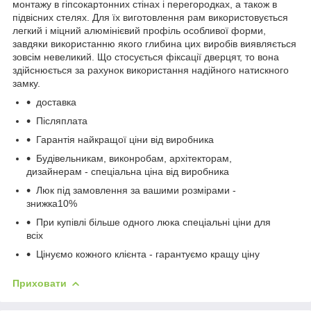
монтажу в гіпсокартонних стінах і перегородках, а також в
підвісних стелях. Для їх виготовлення рам використовується
легкий і міцний алюмінієвий профіль особливої форми,
завдяки використанню якого глибина цих виробів виявляється
зовсім невеликий. Що стосується фіксації дверцят, то вона
здійснюється за рахунок використання надійного натискного
замку.
доставка
Післяплата
Гарантія найкращої ціни від виробника
Будівельникам, виконробам, архітекторам,
дизайнерам - спеціальна ціна від виробника
Люк під замовлення за вашими розмірами -
знижка10%
При купівлі більше одного люка спеціальні ціни для
всіх
Цінуємо кожного клієнта - гарантуємо кращу ціну
Приховати