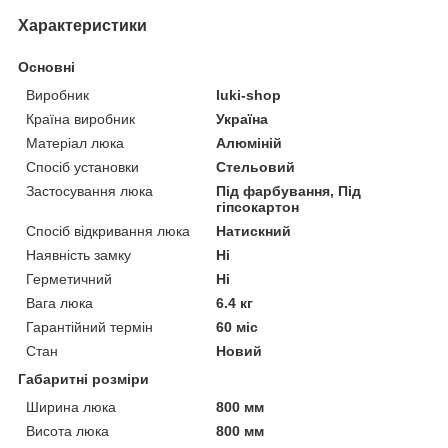
Характеристики
Основні
Виробник
luki-shop
Країна виробник
Україна
Матеріал люка
Алюміній
Спосіб установки
Стельовий
Застосування люка
Під фарбування, Під
гіпсокартон
Спосіб відкривання люка
Натискний
Наявність замку
Ні
Герметичний
Ні
Вага люка
6.4 кг
Гарантійний термін
60 міс
Стан
Новий
Габаритні розміри
Ширина люка
800 мм
Висота люка
800 мм