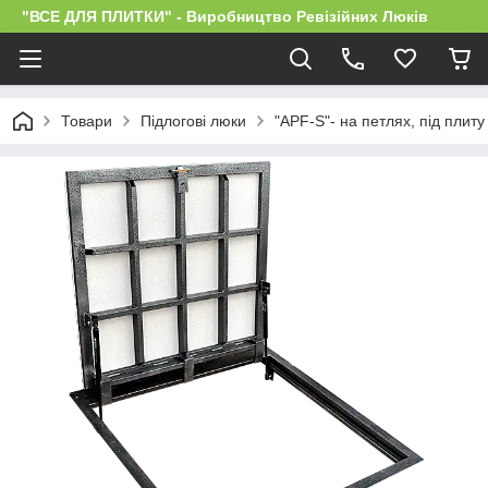
"ВСЕ ДЛЯ ПЛИТКИ" - Виробництво Ревізійних Люків
Товари
Підлогові люки
"APF-S"- на петлях, під плиту