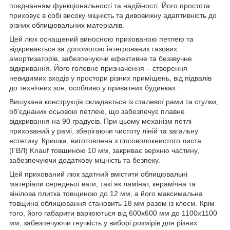
поєднанням функціональності та надійності. Його простота
приховує в собі високу міцність та дивовижну адаптивність до
різних облицювальних матеріалів.
Цей люк оснащений виносною прихованою петлею та
відкривається за допомогою інтегрованих газових
амортизаторів, забезпечуючи ефективне та беззвучне
відкривання. Його головне призначення – створення
невидимих входів у простори різних приміщень, від підвалів
до технічних зон, особливо у приватних будинках.
Вишукана конструкція складається із сталевої рами та стулки,
об'єднаних осьовою петлею, що забезпечує плавне
відкривання на 90 градусів. При цьому механізм петлі
прихований у рамі, зберігаючи чистоту ліній та загальну
естетику. Кришка, виготовлена з гіпсоволокнистого листа
(ГВЛ) Knauf товщиною 10 мм, закриває верхню частину,
забезпечуючи додаткову міцність та безпеку.
Цей прихований люк здатний вмістити облицювальні
матеріали середньої ваги, такі як ламінат, керамічна та
вінілова плитка товщиною до 12 мм, а його максимальна
товщина облицювання становить 18 мм разом із клеєм. Крім
того, його габарити варіюються від 600х600 мм до 1100х1100
мм, забезпечуючи гнучкість у виборі розмірів для різних