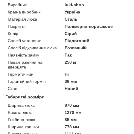
Виробник
luki-shop
Країна виробник
Україна
Матеріал люка
Сталь
Покриття
Полімерно-порошкове
Колір
Сірий
Спосіб установки
Підлоговий
Спосіб відкривання люка
Розпашній
Наявність замку
Так
Навантаження на
250 кг
дверцята
Герметичний
Ні
Гарантійний термін
36 міс
Стан
Новий
Габаритні розміри
Ширина люка
870 мм
Висота люка
1270 мм
Глибина люка
85 мм
Ширина кришки
778 мм
Висота кришки
1114 мм