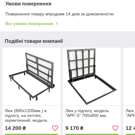
Умови повернення
Повернення товару впродовж 14 днів за домовленістю
Всі умови повернення
Подібні товари компанії
Люк (800х1200мм.) в
Люк у підлогу, модель
Люк 
підлогу, на петлях,
"APF-S" 700х800 мм.
"APF
герметичний, модель
"APF-U"
14 200
9 170
12 
₴
₴