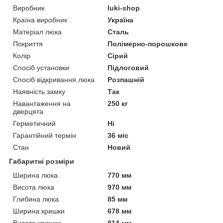
Виробник
luki-shop
Країна виробник
Україна
Матеріал люка
Сталь
Покриття
Полімерно-порошкове
Колір
Сірий
Спосіб установки
Підлоговий
Спосіб відкривання люка
Розпашній
Наявність замку
Так
Навантаження на
250 кг
дверцята
Герметичний
Ні
Гарантійний термін
36 міс
Стан
Новий
Габаритні розміри
Ширина люка
770 мм
Висота люка
970 мм
Глибина люка
85 мм
Ширина кришки
678 мм
Висота кришки
814 мм