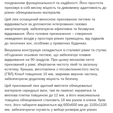
поєднанням функціональності та надійності. Його простота
приховує в собі високу міцність та дивовижну адаптивність до
різних облицювальних матеріалів.
Цей люк оснащений виносною прихованою петлею та
відкривається за допомогою інтегрованих газових
амортизаторів, забезпечуючи ефективне та беззвучне
відкривання. Його головне призначення – створення
невидимих входів у простори різних приміщень, від підвалів
до технічних зон, особливо у приватних будинках.
Вишукана конструкція складається із сталевої рами та стулки,
об'єднаних осьовою петлею, що забезпечує плавне
відкривання на 90 градусів. При цьому механізм петлі
прихований у рамі, зберігаючи чистоту ліній та загальну
естетику. Кришка, виготовлена з гіпсоволокнистого листа
(ГВЛ) Knauf товщиною 10 мм, закриває верхню частину,
забезпечуючи додаткову міцність та безпеку.
Цей прихований люк здатний вмістити облицювальні
матеріали середньої ваги, такі як ламінат, керамічна та
вінілова плитка товщиною до 12 мм, а його максимальна
товщина облицювання становить 18 мм разом із клеєм. Крім
того, його габарити варіюються від 600х600 мм до 1100х1100
мм, забезпечуючи гнучкість у виборі розмірів для різних