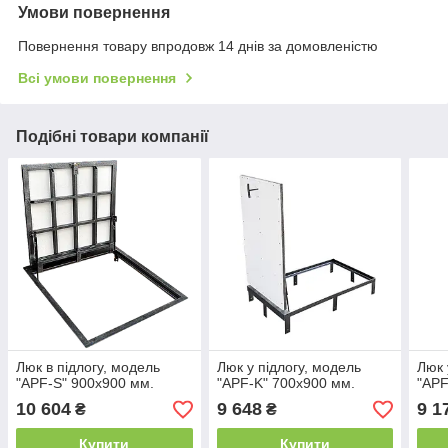
Умови повернення
Повернення товару впродовж 14 днів за домовленістю
Всі умови повернення
Подібні товари компанії
Люк в підлогу, модель
Люк у підлогу, модель
Люк 
"APF-S" 900х900 мм.
"APF-K" 700х900 мм.
"APF
10 604
9 648
9 1
₴
₴
Купити
Купити