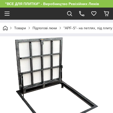
"ВСЕ ДЛЯ ПЛИТКИ" - Виробництво Ревізійних Люків
Товари
Підлогові люки
"APF-S"- на петлях, під плиту