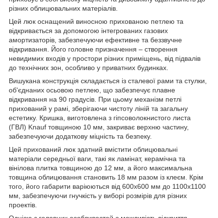
різних облицювальних матеріалів.
Цей люк оснащений виносною прихованою петлею та
відкривається за допомогою інтегрованих газових
амортизаторів, забезпечуючи ефективне та беззвучне
відкривання. Його головне призначення – створення
невидимих входів у простори різних приміщень, від підвалів
до технічних зон, особливо у приватних будинках.
Вишукана конструкція складається із сталевої рами та стулки,
об'єднаних осьовою петлею, що забезпечує плавне
відкривання на 90 градусів. При цьому механізм петлі
прихований у рамі, зберігаючи чистоту ліній та загальну
естетику. Кришка, виготовлена з гіпсоволокнистого листа
(ГВЛ) Knauf товщиною 10 мм, закриває верхню частину,
забезпечуючи додаткову міцність та безпеку.
Цей прихований люк здатний вмістити облицювальні
матеріали середньої ваги, такі як ламінат, керамічна та
вінілова плитка товщиною до 12 мм, а його максимальна
товщина облицювання становить 18 мм разом із клеєм. Крім
того, його габарити варіюються від 600х600 мм до 1100х1100
мм, забезпечуючи гнучкість у виборі розмірів для різних
проектів.
Однією з головних особливостей є можливість відкриття