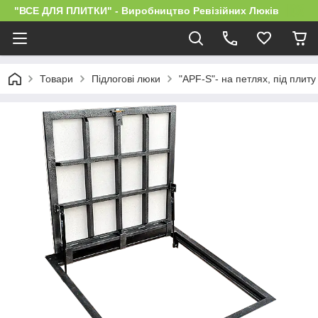
"ВСЕ ДЛЯ ПЛИТКИ" - Виробництво Ревізійних Люків
Товари
Підлогові люки
"APF-S"- на петлях, під плиту