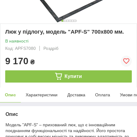
Люк у підлогу, модель "APF-S" 700х800 мм.
В наявності
Код: APFS7080
Роздріб
9 170
₴
Купити
Опис
Характеристики
Доставка
Оплата
Умови п
Опис
Модель "APF-S" – прихований люк, що є інноваційним
поєднанням функціональності та надійності. Його простота
приховує в собі високу міцність та дивовижну адаптивність до