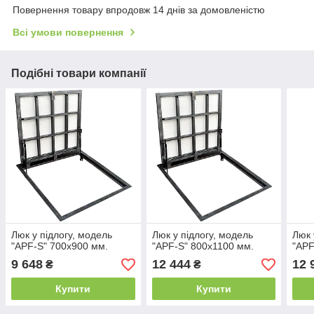
Повернення товару впродовж 14 днів за домовленістю
Всі умови повернення
Подібні товари компанії
Люк у підлогу, модель
Люк у підлогу, модель
Люк 
"APF-S" 700х900 мм.
"APF-S" 800х1100 мм.
"APF
9 648
12 444
12 
₴
₴
Купити
Купити