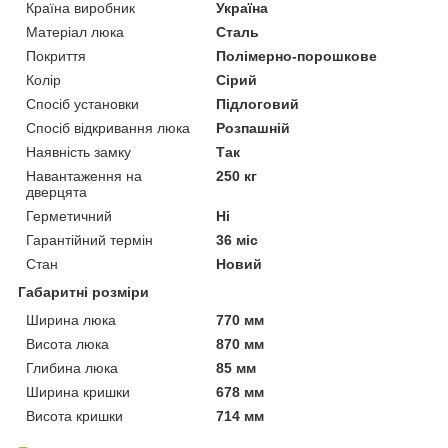
Країна виробник
Україна
Матеріал люка
Сталь
Покриття
Полімерно-порошкове
Колір
Сірий
Спосіб установки
Підлоговий
Спосіб відкривання люка
Розпашній
Наявність замку
Так
Навантаження на
250 кг
дверцята
Герметичний
Ні
Гарантійний термін
36 міс
Стан
Новий
Габаритні розміри
Ширина люка
770 мм
Висота люка
870 мм
Глибина люка
85 мм
Ширина кришки
678 мм
Висота кришки
714 мм