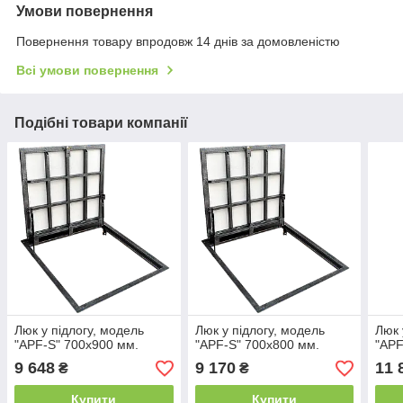
Умови повернення
Повернення товару впродовж 14 днів за домовленістю
Всі умови повернення
Подібні товари компанії
Люк у підлогу, модель
Люк у підлогу, модель
Люк 
"APF-S" 700х900 мм.
"APF-S" 700х800 мм.
"APF
9 648
9 170
11 
₴
₴
Купити
Купити