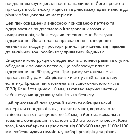
поєднанням функціональності та надійності. Його простота
приховує в собі високу міцність та дивовижну адаптивність до
різних облицювальних матеріалів.
Цей люк оснащений виносною прихованою петлею та
відкривається за допомогою інтегрованих газових
амортизаторів, забезпечуючи ефективне та беззвучне
відкривання. Його головне призначення – створення
невидимих входів у простори різних приміщень, від підвалів
до технічних зон, особливо у приватних будинках.
Вишукана конструкція складається із сталевої рами та стулки,
об'єднаних осьовою петлею, що забезпечує плавне
відкривання на 90 градусів. При цьому механізм петлі
прихований у рамі, зберігаючи чистоту ліній та загальну
естетику. Кришка, виготовлена з гіпсоволокнистого листа
(ГВЛ) Knauf товщиною 10 мм, закриває верхню частину,
забезпечуючи додаткову міцність та безпеку.
Цей прихований люк здатний вмістити облицювальні
матеріали середньої ваги, такі як ламінат, керамічна та
вінілова плитка товщиною до 12 мм, а його максимальна
товщина облицювання становить 18 мм разом із клеєм. Крім
того, його габарити варіюються від 600х600 мм до 1100х1100
мм, забезпечуючи гнучкість у виборі розмірів для різних