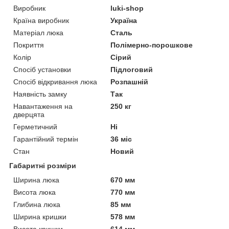
Виробник
luki-shop
Країна виробник
Україна
Матеріал люка
Сталь
Покриття
Полімерно-порошкове
Колір
Сірий
Спосіб установки
Підлоговий
Спосіб відкривання люка
Розпашній
Наявність замку
Так
Навантаження на
250 кг
дверцята
Герметичний
Ні
Гарантійний термін
36 міс
Стан
Новий
Габаритні розміри
Ширина люка
670 мм
Висота люка
770 мм
Глибина люка
85 мм
Ширина кришки
578 мм
Висота кришки
614 мм