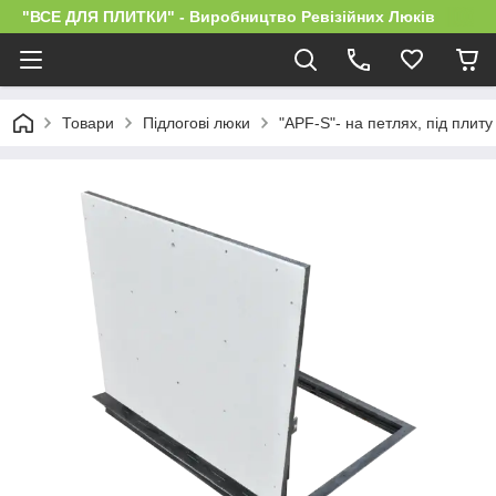
"ВСЕ ДЛЯ ПЛИТКИ" - Виробництво Ревізійних Люків
Товари
Підлогові люки
"APF-S"- на петлях, під плиту