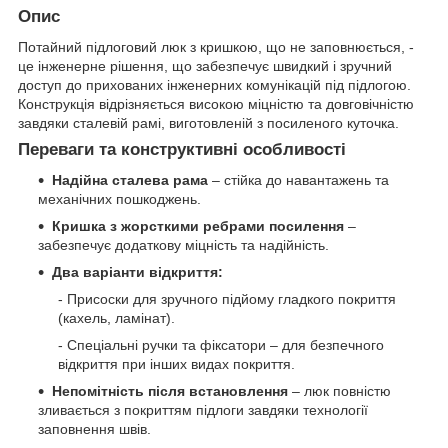
Опис
Потайний підлоговий люк з кришкою, що не заповнюється, -
це інженерне рішення, що забезпечує швидкий і зручний
доступ до прихованих інженерних комунікацій під підлогою.
Конструкція відрізняється високою міцністю та довговічністю
завдяки сталевій рамі, виготовленій з посиленого куточка.
Переваги та конструктивні особливості
Надійна сталева рама
– стійка до навантажень та
механічних пошкоджень.
Кришка з жорсткими ребрами посилення
–
забезпечує додаткову міцність та надійність.
Два варіанти відкриття:
- Присоски для зручного підйому гладкого покриття
(кахель, ламінат).
- Спеціальні ручки та фіксатори – для безпечного
відкриття при інших видах покриття.
Непомітність після встановлення
– люк повністю
зливається з покриттям підлоги завдяки технології
заповнення швів.