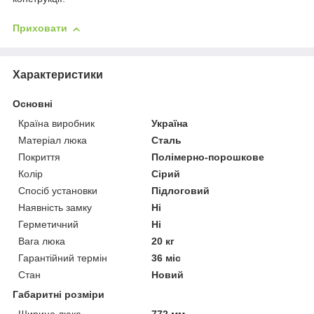
Приховати
Характеристики
Основні
Країна виробник
Україна
Матеріал люка
Сталь
Покриття
Полімерно-порошкове
Колір
Сірий
Спосіб установки
Підлоговий
Наявність замку
Ні
Герметичний
Ні
Вага люка
20 кг
Гарантійний термін
36 міс
Стан
Новий
Габаритні розміри
Ширина люка
772 мм