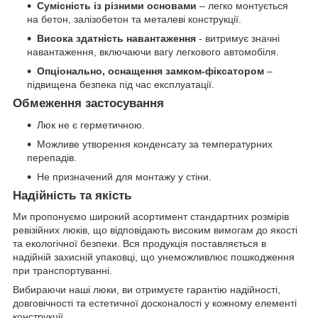
Сумісність із різними основами
– легко монтується
на бетон, залізобетон та металеві конструкції.
Висока здатність навантаження
- витримує значні
навантаження, включаючи вагу легкового автомобіля.
Опціонально, оснащення замком-фіксатором
–
підвищена безпека під час експлуатації.
Обмеження застосування
Люк не є герметичною.
Можливе утворення конденсату за температурних
перепадів.
Не призначений для монтажу у стіни.
Надійність та якість
Ми пропонуємо широкий асортимент стандартних розмірів
ревізійних люків, що відповідають високим вимогам до якості
та екологічної безпеки. Вся продукція поставляється в
надійній захисній упаковці, що унеможливлює пошкодження
при транспортуванні.
Вибираючи наші люки, ви отримуєте гарантію надійності,
довговічності та естетичної досконалості у кожному елементі
конструкції.