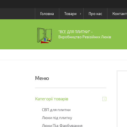
Головна
Товари
Про нас
Контакт
"ВСЕ ДЛЯ ПЛИТКИ" -
Виробництво Ревізійних Люків
Категорії товарів
СВП для плитки
Люки під плитку
Люки Під Фарбування