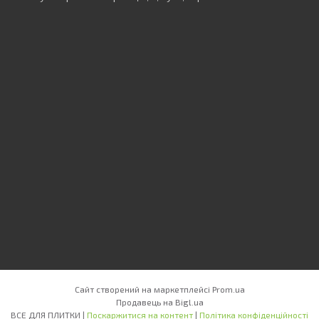
Сайт створений на маркетплейсі
Prom.ua
Продавець на Bigl.ua
ВСЕ ДЛЯ ПЛИТКИ |
Поскаржитися на контент
|
Політика конфіденційності