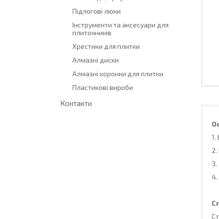
Підлогові люки
Інструменти та аксесуари для
плиточників
Хрестики для плитки
Алмазні диски
Алмазні коронки для плитки
Пластикові вироби
Контакти
О
1.
2.
3.
4.
С
Ст