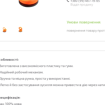
+380 (99) 467-19-65
Відділ продажу
повернення товару прот
собливості:
 Виготовлена з високоякісного пластику та гуми.
 Надійний робочий механізм.
 Зручна та міцна ручка, проста у використанні.
 Легко й без застосування зусилля можна привести в дію через нати
пецифікація:
ан: 100% нова