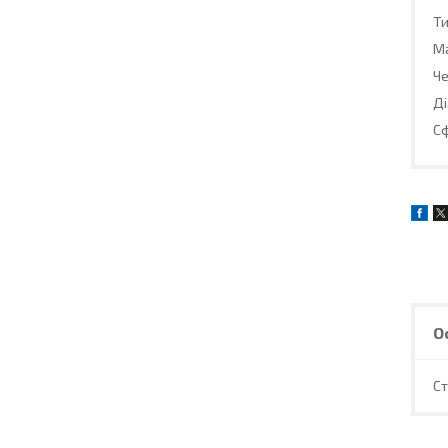
Ти
Ма
Че
Ді
Сф
О
С