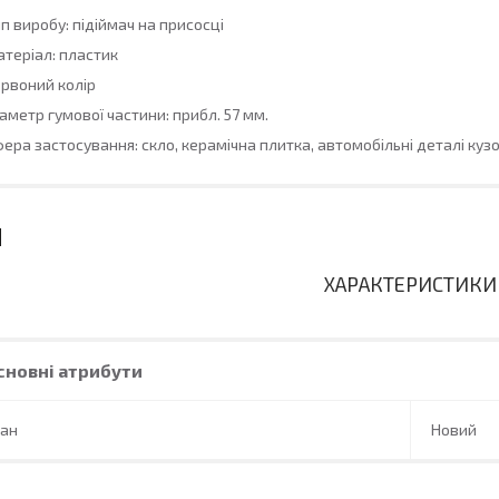
п виробу: підіймач на присосці
теріал: пластик
рвоний колір
аметр гумової частини: прибл. 57 мм.
ера застосування: скло, керамічна плитка, автомобільні деталі куз
ХАРАКТЕРИСТИКИ
сновні атрибути
тан
Новий