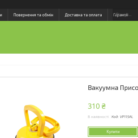
и
Повернення та обмін
Доставка та оплата
Гарантії
Вакуумна Присо
310 ₴
В наявності
Код:
VP115AL
Купити