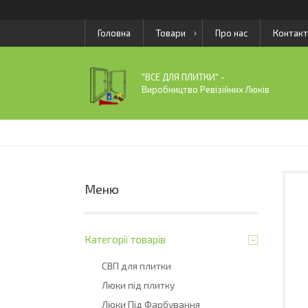
Головна
Товари
Про нас
Контакт
"ВСЕ ДЛЯ ПЛИТКИ" -
Виробництво Ревізійних Люків
Категорії товарів
СВП для плитки
Люки під плитку
Люки Під Фарбування