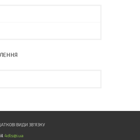
ВЛЕННЯ
4dls@i.ua