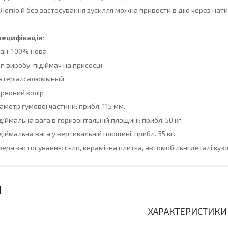
 Легко й без застосування зусилля можна привести в дію через нати
пецифікація:
ан: 100% нова
п виробу: підіймач на присосці
атеріал: алюмыный
рвоний колір
аметр гумової частини: прибл. 115 мм.
діймальна вага в горизонтальній площині: прибл. 50 кг.
діймальна вага у вертикальній площині: прибл. 35 кг.
ера застосування: скло, керамічна плитка, автомобільні деталі куз
ХАРАКТЕРИСТИКИ