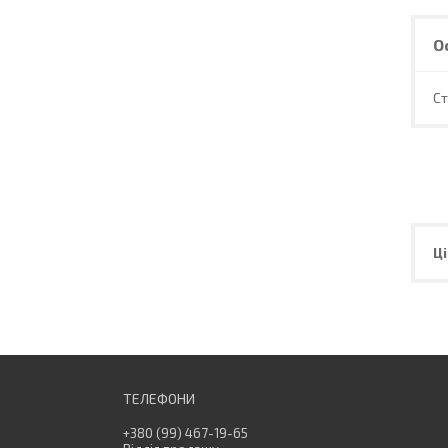
О
С
Ці
+380 (99) 467-19-65