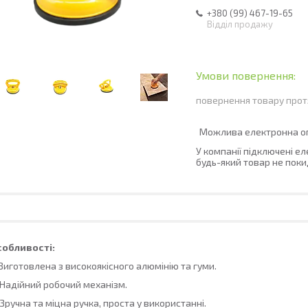
+380 (99) 467-19-65
Відділ продажу
повернення товару прот
У компанії підключені е
будь-який товар не поки
собливості:
 Виготовлена з високоякісного алюмінію та гуми.
 Надійний робочий механізм.
 Зручна та міцна ручка, проста у використанні.