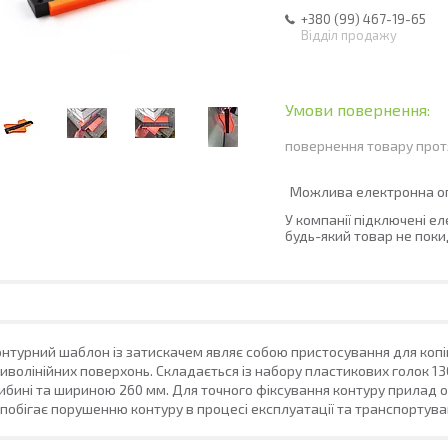
+380 (99) 467-19-65
Відділ продажу
повернення товару прот
У компанії підключені е
будь-який товар не поки
нтурний шаблон із затискачем являє собою пристосування для коп
иволінійних поверхонь. Складається із набору пластикових голок 130
ибині та шириною 260 мм. Для точного фіксування контуру прилад
побігає порушенню контуру в процесі експлуатації та транспортува