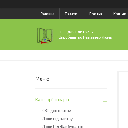
Головна
Товари
Про нас
Контакт
"ВСЕ ДЛЯ ПЛИТКИ" -
Виробництво Ревізійних Люків
Категорії товарів
СВП для плитки
Люки під плитку
Люки Під Фарбування