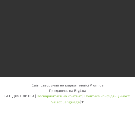
Сайт створений на маркетплейсі
Prom.ua
Продавець на Bigl.ua
ВСЕ ДЛЯ ПЛИТКИ |
Поскаржитися на контент
|
Політика конфіденційності
Select Language
▼