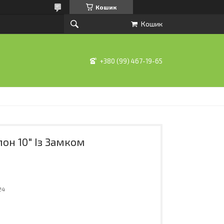
Кошик
Кошик
+380 (99) 467-19-65
он 10" Із Замком
24