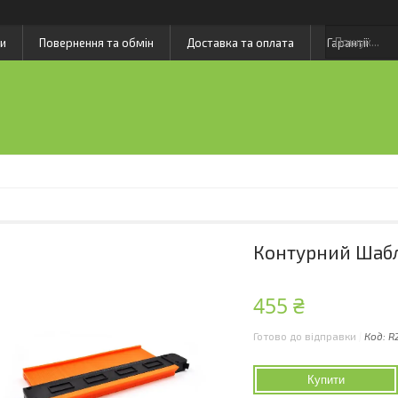
и
Повернення та обмін
Доставка та оплата
Гарантії
Контурний Шабл
455 ₴
Готово до відправки
Код:
R
Купити