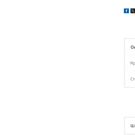
О
Кр
С
Ці