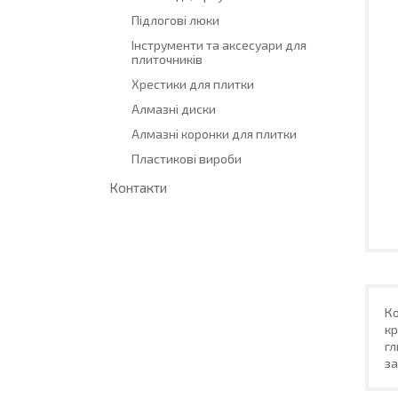
Підлогові люки
Інструменти та аксесуари для
плиточників
Хрестики для плитки
Алмазні диски
Алмазні коронки для плитки
Пластикові вироби
Контакти
Ко
кр
гл
за