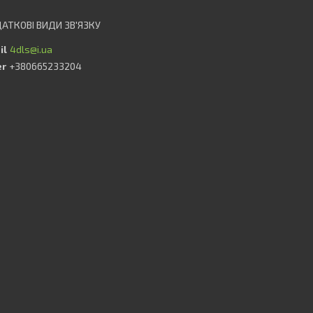
4dls@i.ua
+380665233204