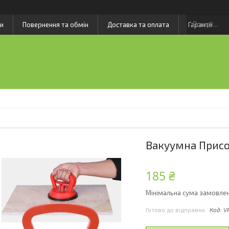
и
Повернення та обмін
Доставка та оплата
Гарантії
Вакуумна Присо
185 ₴
Мінімальна сума замовлен
Готово до відправки
Код:
V