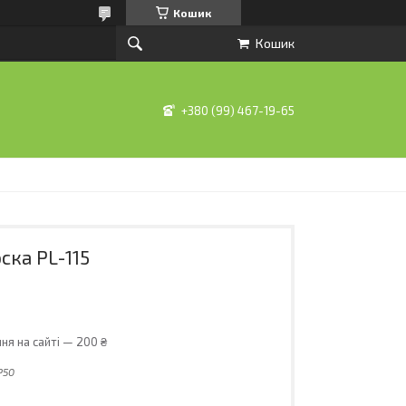
Кошик
Кошик
+380 (99) 467-19-65
ска PL-115
ня на сайті — 200 ₴
P50