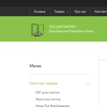
Головна
Товари
Про нас
Контакт
"ВСЕ ДЛЯ ПЛИТКИ" -
Виробництво Ревізійних Люків
Категорії товарів
СВП для плитки
Люки під плитку
Люки Під Фарбування