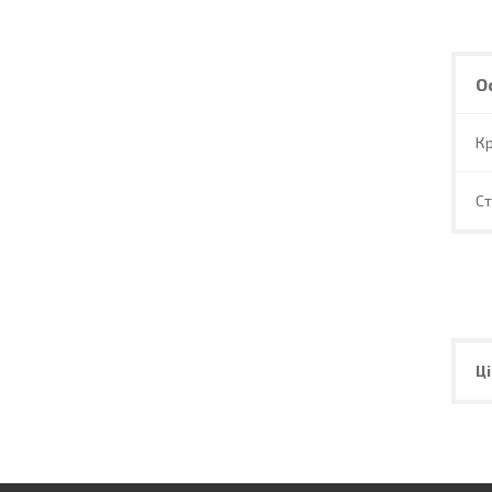
О
Кр
С
Ці