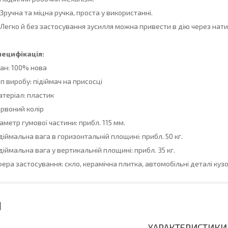
 Зручна та міцна ручка, проста у використанні.
 Легко й без застосування зусилля можна привести в дію через нати
пецифікація:
ан: 100% нова
п виробу: підіймач на присосці
теріал: пластик
рвоний колір
аметр гумової частини: прибл. 115 мм.
діймальна вага в горизонтальній площині: прибл. 50 кг.
діймальна вага у вертикальній площині: прибл. 35 кг.
ера застосування: скло, керамічна плитка, автомобільні деталі куз
ХАРАКТЕРИСТИКИ