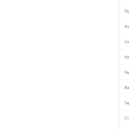
П
Ко
Сп
На
Г
Ва
Га
С