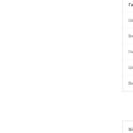
Г
Ш
В
Гл
Ш
В
Ці