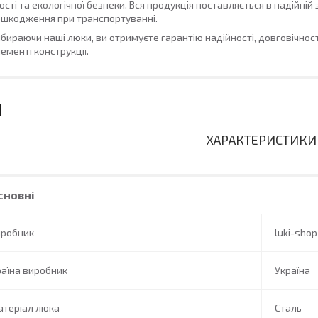
ості та екологічної безпеки. Вся продукція поставляється в надійні
шкодження при транспортуванні.
бираючи наші люки, ви отримуєте гарантію надійності, довговічност
ементі конструкції.
ХАРАКТЕРИСТИКИ
сновні
иробник
luki-shop
аїна виробник
Україна
атеріал люка
Сталь