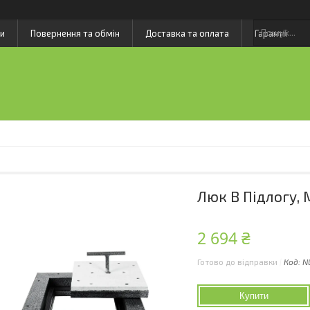
и
Повернення та обмін
Доставка та оплата
Гарантії
Люк В Підлогу,
2 694 ₴
Готово до відправки
Код:
N
Купити