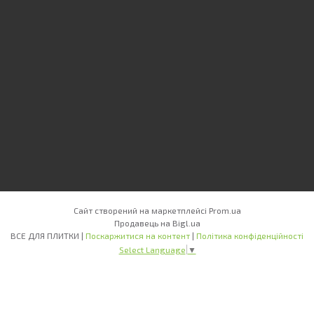
Сайт створений на маркетплейсі
Prom.ua
Продавець на Bigl.ua
ВСЕ ДЛЯ ПЛИТКИ |
Поскаржитися на контент
|
Політика конфіденційності
Select Language
▼