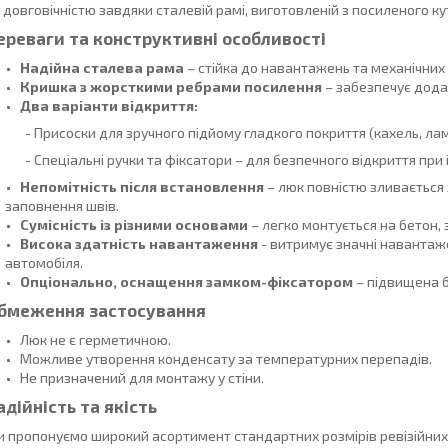
 довговічністю завдяки сталевій рамі, виготовленій з посиленого ку
ереваги та конструктивні особливості
Надійна сталева рама
– стійка до навантажень та механічни
Кришка з жорсткими ребрами посилення
– забезпечує додат
Два варіанти відкриття:
- Присоски для зручного підйому гладкого покриття (кахель, лам
- Спеціальні ручки та фіксатори – для безпечного відкриття при
Непомітність після встановлення
– люк повністю зливається 
заповнення швів.
Сумісність із різними основами
– легко монтується на бетон, 
Висока здатність навантаження
- витримує значні навантаж
автомобіля.
Опціонально, оснащення замком-фіксатором
– підвищена б
бмеження застосування
Люк не є герметичною.
Можливе утворення конденсату за температурних перепадів.
Не призначений для монтажу у стіни.
адійність та якість
 пропонуємо широкий асортимент стандартних розмірів ревізійних