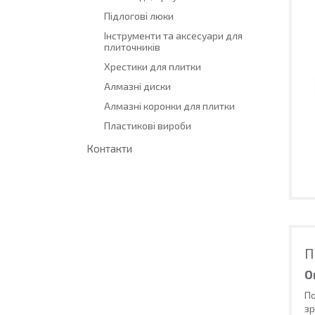
Підлогові люки
Інструменти та аксесуари для
плиточників
Хрестики для плитки
Алмазні диски
Алмазні коронки для плитки
Пластикові вироби
Контакти
П
О
По
зр