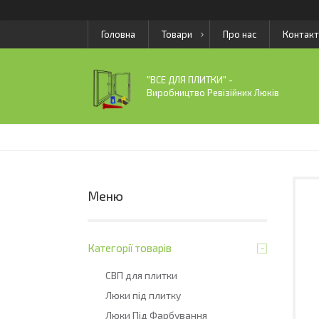
Головна
Товари
Про нас
Контакт
"ВСЕ ДЛЯ ПЛИТКИ" -
Виробництво Ревізійних Люків
Категорії товарів
СВП для плитки
Люки під плитку
Люки Під Фарбування