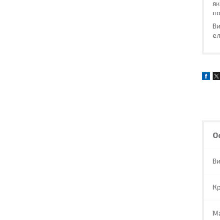
як
по
Ви
ел
О
В
Кр
М