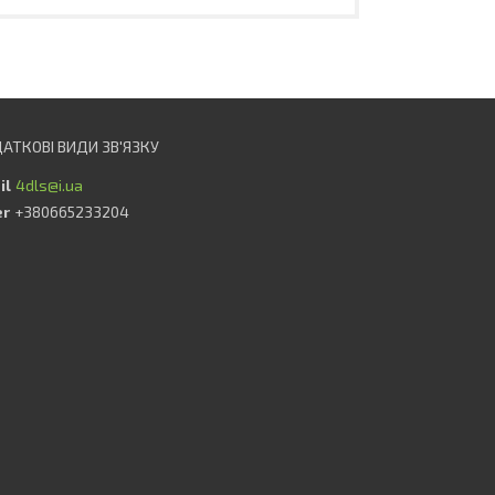
4dls@i.ua
+380665233204