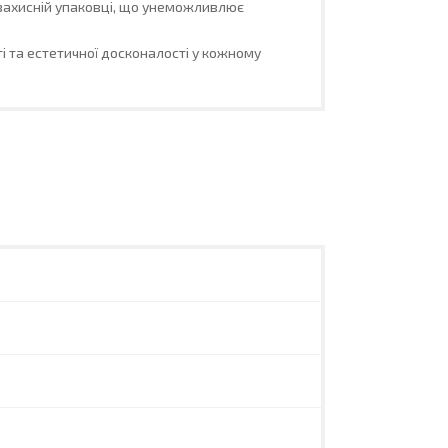
й захисній упаковці, що унеможливлює
і та естетичної досконалості у кожному