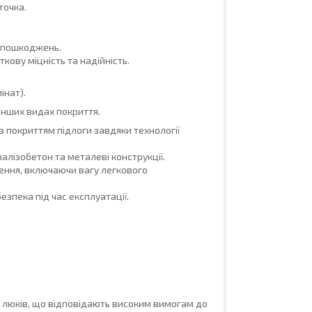
точка.
х пошкоджень.
кову міцність та надійність.
інат).
 інших видах покриття.
з покриттям підлоги завдяки технології
залізобетон та металеві конструкції.
ення, включаючи вагу легкового
езпека під час експлуатації.
 люків, що відповідають високим вимогам до