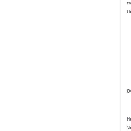
та
П
О
Н
Ми