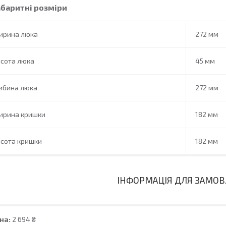
абаритні розміри
ирина люка
272 мм
исота люка
45 мм
ибина люка
272 мм
ирина кришки
182 мм
исота кришки
182 мм
ІНФОРМАЦІЯ ДЛЯ ЗАМО
на:
2 694 ₴