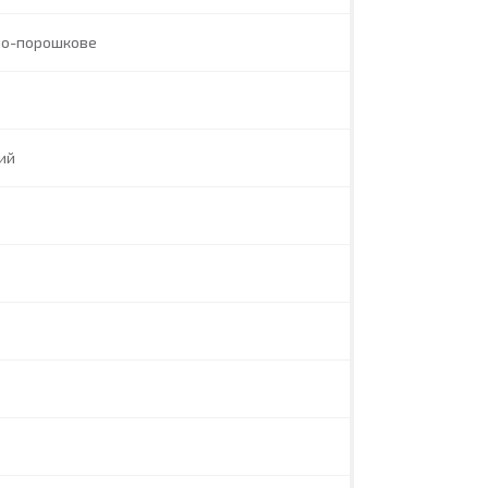
но-порошкове
ий