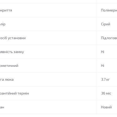
окриття
Полімер
лір
Сірий
осіб установки
Підлогов
явність замку
Ні
ерметичний
Ні
га люка
3.7 кг
рантійний термін
36 міс
тан
Новий