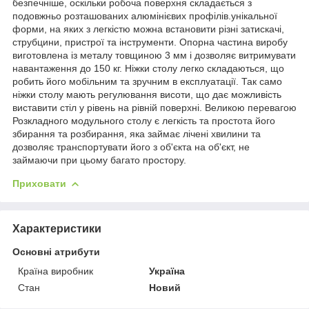
безпечніше, оскільки робоча поверхня складається з
подовжньо розташованих алюмінієвих профілів.унікальної
форми, на яких з легкістю можна встановити різні затискачі,
струбцини, пристрої та інструменти. Опорна частина виробу
виготовлена із металу товщиною 3 мм і дозволяє витримувати
навантаження до 150 кг. Ніжки столу легко складаються, що
робить його мобільним та зручним в експлуатації. Так само
ніжки столу мають регулювання висоти, що дає можливість
виставити стіл у рівень на рівній поверхні. Великою перевагою
Розкладного модульного столу є легкість та простота його
збирання та розбирання, яка займає лічені хвилини та
дозволяє транспортувати його з об'єкта на об'єкт, не
займаючи при цьому багато простору.
Приховати
Характеристики
Основні атрибути
Країна виробник
Україна
Стан
Новий