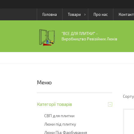
Головна
Товари
Про нас
Контакт
"ВСЕ ДЛЯ ПЛИТКИ" -
Виробництво Ревізійних Люків
Категорії товарів
СВП для плитки
Люки під плитку
Люки Під Фарбування