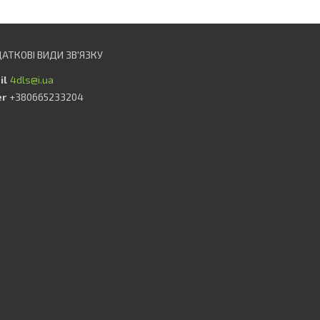
4dls@i.ua
+380665233204