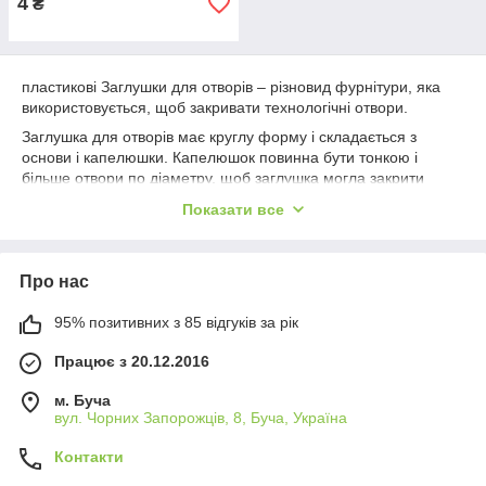
4
₴
пластикові Заглушки для отворів – різновид фурнітури, яка
використовується, щоб закривати технологічні отвори.
Заглушка для отворів має круглу форму і складається з
основи і капелюшки. Капелюшок повинна бути тонкою і
більше отвори по діаметру, щоб заглушка могла закрити
отвір, але при цьому залишитися максимально непомітною.
Показати все
На поверхні підстави є кілька невеликих ребер, необхідних
для надійної фіксації заглушки в отворі.
Вибір розміру заглушки для отворів
Про нас
Треба виміряти діаметр отвору. Він повинен збігатися із
95% позитивних з 85 відгуків за рік
зовнішнім діаметром підстави пробки.
Заглушки для отворів розрізняють за цілою низкою ознак:
Працює з 20.12.2016
діаметр капелюшка;
м. Буча
товщина капелюшки;
вул. Чорних Запорожців, 8, Буча, Україна
поверхня капелюшка;
Контакти
форма капелюшка;