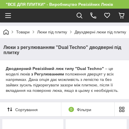
"ВСЕ ДЛЯ ПЛИТКИ" - Виробництво Ревізійних Люків
Товари
Люки під плитку
Двухдверні люки під плитку
Люки з регулюванням "Dual Techno" дводверні під
плитку
Дводверний Ревізійний люк типу "Dual Techno"
– це
моделі люків
з Регулюванням
положення дверцят у всіх
напрямках. Дана опція дає можливість з легкістю та без
зайвих зусиль підкорегувати зазори між плиткою, після її
вкладання на поверхню люка, якщо в цьому є необхідність.
Сортування
0
Фільтри